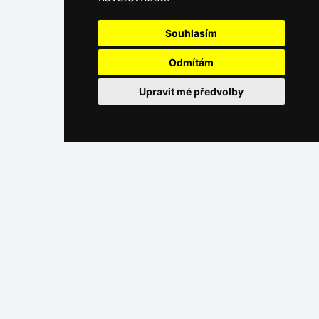
Souhlasím
Odmítám
Upravit mé předvolby
Vysoké Tatry
Přímé kontakty na ubytování na Slovensku