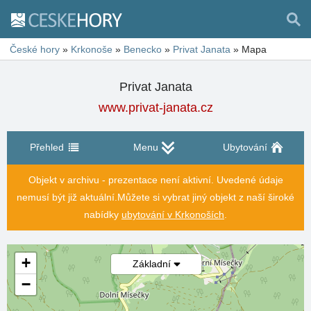
České hory
»
Krkonoše
»
Benecko
»
Privat Janata
»
Mapa
Privat Janata
www.privat-janata.cz
Přehled
Menu
Ubytování
Objekt v archivu - prezentace není aktivní. Uvedené údaje
nemusí být již aktuální.
Můžete si vybrat jiný objekt z naší široké
nabídky
ubytování v Krkonoších
.
+
Základní
−