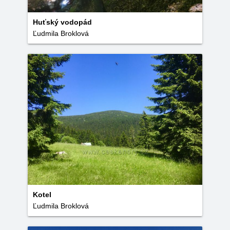
Huťský vodopád
Ľudmila Broklová
Kotel
Ľudmila Broklová