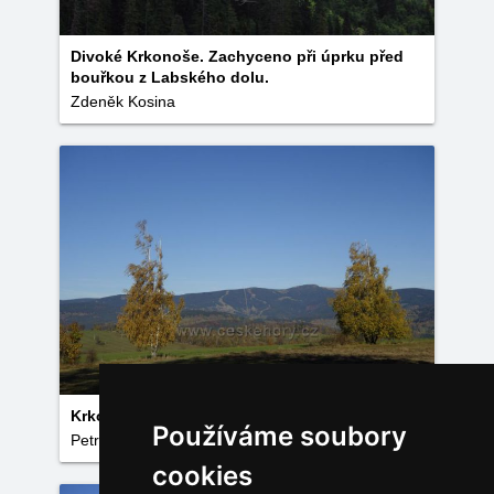
Divoké Krkonoše. Zachyceno při úprku před
bouřkou z Labského dolu.
Zdeněk Kosina
Krkonoše z Vysokýho
Používáme soubory
Petr Tomíček
cookies