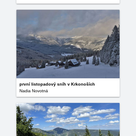
první listopadový sníh v Krkonoších
Nadia Novotná