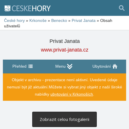
České hory
»
Krkonoše
»
Benecko
»
Privat Janata
»
Obsah
uživatelů
Privat Janata
www.privat-janata.cz
Přehled
Menu
Ubytování
Objekt v archivu - prezentace není aktivní. Uvedené údaje
nemusí být již aktuální.
Můžete si vybrat jiný objekt z naší široké
nabídky
ubytování v Krkonoších
.
Zobrazit celou fotogalerii