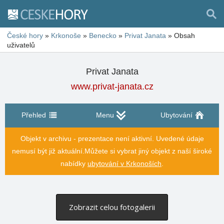
České hory
»
Krkonoše
»
Benecko
»
Privat Janata
»
Obsah
uživatelů
Privat Janata
www.privat-janata.cz
Přehled
Menu
Ubytování
Objekt v archivu - prezentace není aktivní. Uvedené údaje
nemusí být již aktuální.
Můžete si vybrat jiný objekt z naší široké
nabídky
ubytování v Krkonoších
.
Zobrazit celou fotogalerii