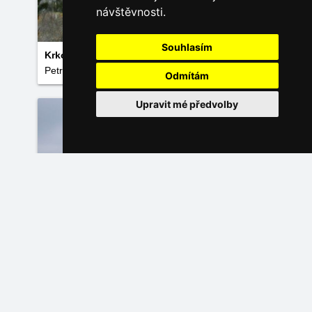
návštěvnosti.
Souhlasím
Krkonoše
Petr Čeněk
Odmítám
Upravit mé předvolby
Památky obětem Krkonoš
Pavel DRBAL